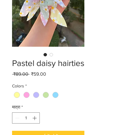
Pastel daisy hairties
नियमित
बिक्री
 ₹89.00 
₹59.00
मूल्य
मूल्य
Colors
*
मात्रा
*