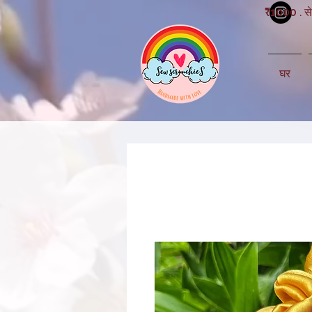
₹1000 . से
घर