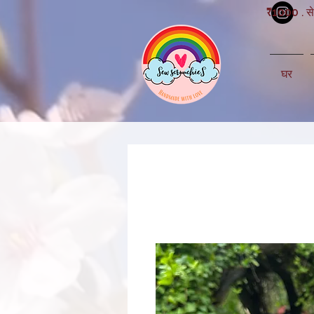
₹1000 . से
घर