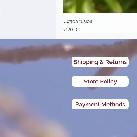
Cotton fusion
मूल्य
₹120.00
Shipping & Returns
Store Policy
Payment Methods